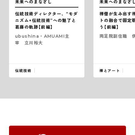
未来へのまなざし
未来へのまなざ
伝統技術ディレクター、“モダ
禅僧が生み出す
ニズム×伝統技術”への魅了と
トの融合で固定
葛藤の軌跡【前編】
う【前編】
ubushina・AMUAMI主
両足院副住職 
宰 立川裕大
伝統技術
禅とアート