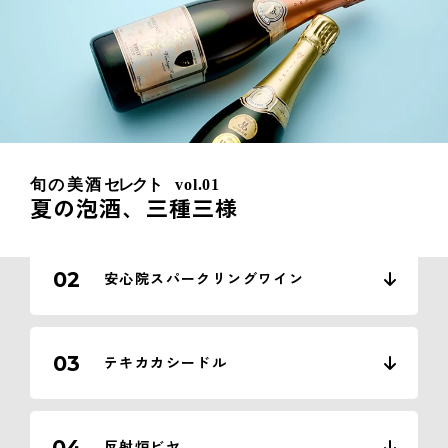
Index
アウトドアで飲みたいシュワシュワ
旬の
美酒
セレクト
vol.01
01
夏の泡酒、三種三様
は？
02
安心院スパークリングワイン
03
テキカカシードル
04
反射炉ビヤ